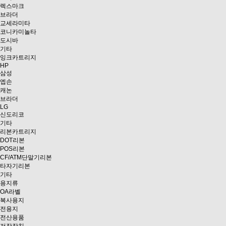
렉스마크
브라더
교세라미타
코니카미놀타
도시바
기타
잉크카트리지
HP
삼성
엡손
캐논
브라더
LG
신도리코
기타
리본카트리지
DOT리본
POS리본
CF/ATM단말기리본
타자기리본
기타
용지류
OA라벨
복사용지
전용지
전산용품