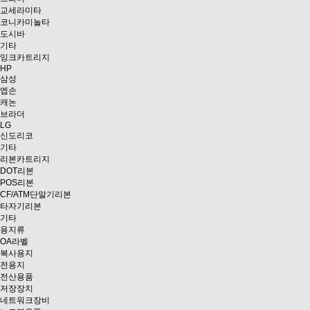
교세라미타
코니카미놀타
도시바
기타
잉크카트리지
HP
삼성
엡손
캐논
브라더
LG
신도리코
기타
리본카트리지
DOT리본
POS리본
CF/ATM단말기리본
타자기리본
기타
용지류
OA라벨
복사용지
전용지
전산용품
저장장치
네트워크장비